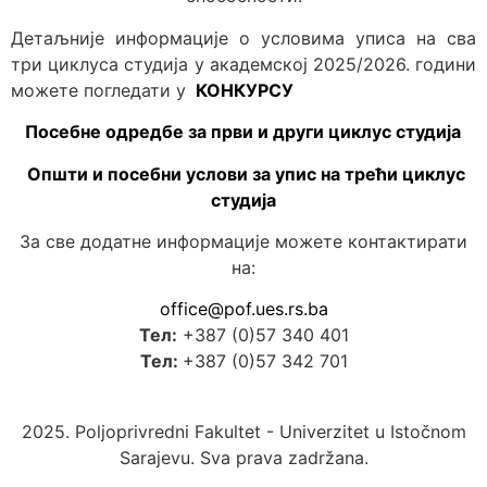
Детаљније информације о условима уписа на сва
три циклуса студија у академској 2025/2026. години
можете погледати у
КОНКУРСУ
Посебне одредбе за први и други циклус студија
Општи и посебни услови за упис на трећи циклус
студија
За све додатне информације можете контактирати
на:
office@pof.ues.rs.ba
Тел:
+387 (0)57 340 401
Тел:
+387 (0)57 342 701
2025. Poljoprivredni Fakultet - Univerzitet u Istočnom
Sarajevu. Sva prava zadržana.