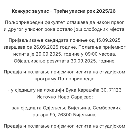
Конкурс за упис – Трећи уписни рок 2025/26
Пољопривредни факултет оглашава да након првог
и другог уписног рока остало још слободних мјеста.
Пријављивање кандидата почиње од 15.09.2025
завршава се 26.09.2025 године.
Полагање пријемног
испита је 29.09.2025. године у 09:00 часова.
Објављивање резултата 30.09.2025. године.
Предаја и полагање пријемног испита на студијском
програму Пољопривреда:
- у сједишту на локацији Вука Караџића 30, 71123
Источно Ново Сарајево;
- ван сједишта Одјељење Бијељина, Семберских
ратара бб, 76300 Бијељина;
Предаја и полагање пријемног испита на студијском