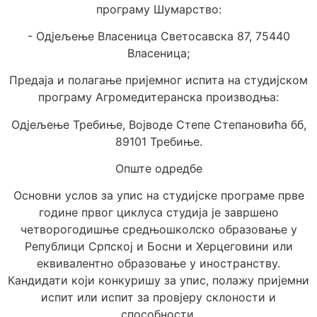
програму Шумарство:
- Одјељење Власеница Светосавска 87, 75440
Власеница;
Предаја и полагање пријемног испита на студијском
програму Агромедитеранска производња:
Одјељење Требиње, Војводе Степе Степановића бб,
89101 Требиње.
Опште одредбе
Основни услов за упис на студијске програме прве
године првог циклуса студија је завршено
четворогодишње средњошколско образовање у
Републици Српској и Босни и Херцеговини или
еквивалентно образовање у иностранству.
Кандидати који конкуришу за упис, полажу пријемни
испит или испит за провјеру склоности и
способности.